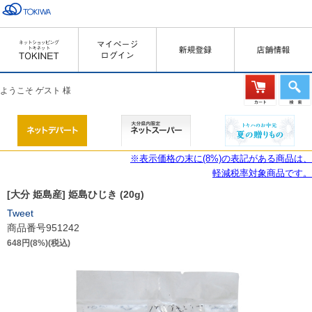
ようこそ ゲスト 様
※表示価格の末に(8%)の表記がある商品は、
軽減税率対象商品です。
[大分 姫島産] 姫島ひじき (20g)
Tweet
商品番号951242
648円(8%)(税込)