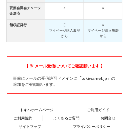
双葉会満会チャージ
○
○
金決済
領収証発行
〇
○
マイページ購入履歴
マイページ購入履歴
から
から
【 ※ メール受信についてご確認願います 】
事前にメールの受信許可ドメインに
「tokiwa-net.jp」
の
追加をご登録願います。
トキハホームページ
ご利用ガイド
ご利用規約
よくあるご質問
お問合せ
サイトマップ
プライバシーポリシー