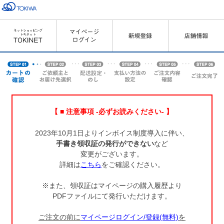
【 ■ 注意事項 -必ずお読みください- 】
2023年10月1日よりインボイス制度導入に伴い、
手書き領収証の発行ができない
など
変更がございます。
詳細は
こちら
をご確認ください。
※また、領収証はマイページの購入履歴より
PDFファイルにて発行いただけます。
ご注文の前に
マイページログイン/登録(無料)
を