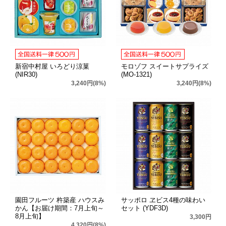
新宿中村屋 いろどり涼菓
モロゾフ スイートサプライズ
(NIR30)
(MO-1321)
3,240円(8%)
3,240円(8%)
園田フルーツ 杵築産 ハウスみ
サッポロ ヱビス4種の味わい
かん【お届け期間：7月上旬～
セット (YDF3D)
8月上旬】
3,300円
4,320円(8%)