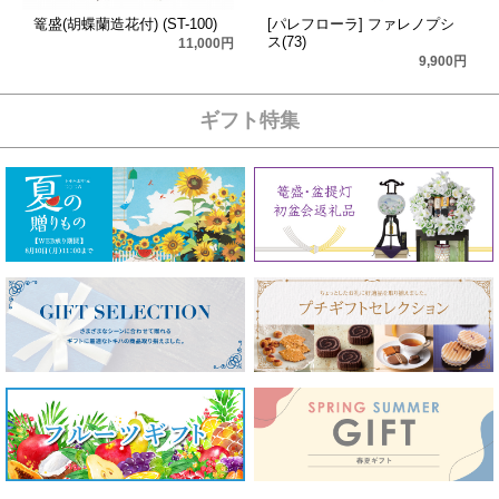
篭盛(胡蝶蘭造花付) (ST-100)
[パレフローラ] ファレノプシ
ス(73)
11,000円
9,900円
ギフト特集