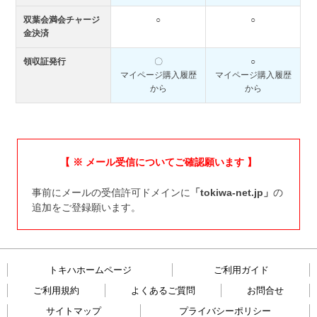
双葉会満会チャージ
○
○
金決済
領収証発行
〇
○
マイページ購入履歴
マイページ購入履歴
から
から
【 ※ メール受信についてご確認願います 】
事前にメールの受信許可ドメインに
「tokiwa-net.jp」
の
追加をご登録願います。
トキハホームページ
ご利用ガイド
ご利用規約
よくあるご質問
お問合せ
サイトマップ
プライバシーポリシー