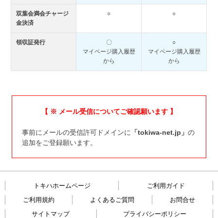
双葉会満会チャージ
○
○
金決済
領収証発行
〇
○
マイページ購入履歴
マイページ購入履歴
から
から
【 ※ メール受信についてご確認願います 】
事前にメールの受信許可ドメインに
「tokiwa-net.jp」
の
追加をご登録願います。
トキハホームページ
ご利用ガイド
ご利用規約
よくあるご質問
お問合せ
サイトマップ
プライバシーポリシー