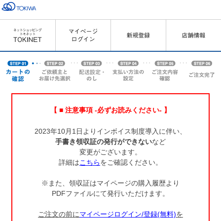
【 ■ 注意事項 -必ずお読みください- 】
2023年10月1日よりインボイス制度導入に伴い、
手書き領収証の発行ができない
など
変更がございます。
詳細は
こちら
をご確認ください。
※また、領収証はマイページの購入履歴より
PDFファイルにて発行いただけます。
ご注文の前に
マイページログイン/登録(無料)
を