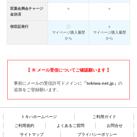
双葉会満会チャージ
○
○
金決済
領収証発行
〇
○
マイページ購入履歴
マイページ購入履歴
から
から
【 ※ メール受信についてご確認願います 】
事前にメールの受信許可ドメインに
「tokiwa-net.jp」
の
追加をご登録願います。
トキハホームページ
ご利用ガイド
ご利用規約
よくあるご質問
お問合せ
サイトマップ
プライバシーポリシー