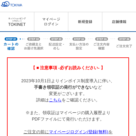
【 ■ 注意事項 -必ずお読みください- 】
2023年10月1日よりインボイス制度導入に伴い、
手書き領収証の発行ができない
など
変更がございます。
詳細は
こちら
をご確認ください。
※また、領収証はマイページの購入履歴より
PDFファイルにて発行いただけます。
ご注文の前に
マイページログイン/登録(無料)
を