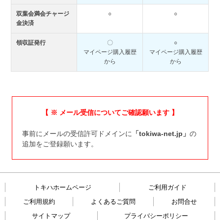
双葉会満会チャージ
○
○
金決済
領収証発行
〇
○
マイページ購入履歴
マイページ購入履歴
から
から
【 ※ メール受信についてご確認願います 】
事前にメールの受信許可ドメインに
「tokiwa-net.jp」
の
追加をご登録願います。
トキハホームページ
ご利用ガイド
ご利用規約
よくあるご質問
お問合せ
サイトマップ
プライバシーポリシー