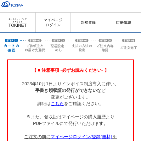
【 ■ 注意事項 -必ずお読みください- 】
2023年10月1日よりインボイス制度導入に伴い、
手書き領収証の発行ができない
など
変更がございます。
詳細は
こちら
をご確認ください。
※また、領収証はマイページの購入履歴より
PDFファイルにて発行いただけます。
ご注文の前に
マイページログイン/登録(無料)
を