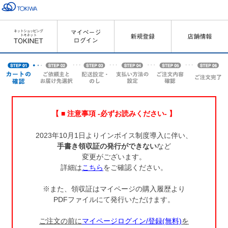
【 ■ 注意事項 -必ずお読みください- 】
2023年10月1日よりインボイス制度導入に伴い、
手書き領収証の発行ができない
など
変更がございます。
詳細は
こちら
をご確認ください。
※また、領収証はマイページの購入履歴より
PDFファイルにて発行いただけます。
ご注文の前に
マイページログイン/登録(無料)
を