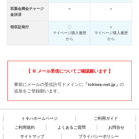
双葉会満会チャージ
○
○
金決済
領収証発行
〇
○
マイページ購入履歴
マイページ購入履歴
から
から
【 ※ メール受信についてご確認願います 】
事前にメールの受信許可ドメインに
「tokiwa-net.jp」
の
追加をご登録願います。
トキハホームページ
ご利用ガイド
ご利用規約
よくあるご質問
お問合せ
サイトマップ
プライバシーポリシー