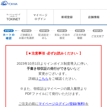
【 ■ 注意事項 -必ずお読みください- 】
2023年10月1日よりインボイス制度導入に伴い、
手書き領収証の発行ができない
など
変更がございます。
詳細は
こちら
をご確認ください。
※また、領収証はマイページの購入履歴より
PDFファイルにて発行いただけます。
ご注文の前に
マイページログイン/登録(無料)
を