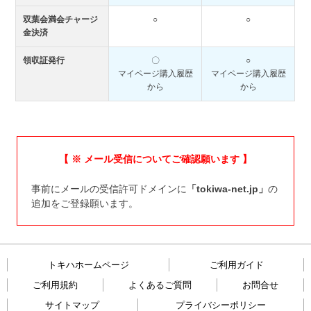
双葉会満会チャージ
○
○
金決済
領収証発行
〇
○
マイページ購入履歴
マイページ購入履歴
から
から
【 ※ メール受信についてご確認願います 】
事前にメールの受信許可ドメインに
「tokiwa-net.jp」
の
追加をご登録願います。
トキハホームページ
ご利用ガイド
ご利用規約
よくあるご質問
お問合せ
サイトマップ
プライバシーポリシー