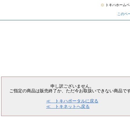
トキハホームペ
このペ
申し訳ございません。
ご指定の商品は販売終了か、ただ今お取扱いできない商品で
≪ トキハポータルに戻る
≪ トキネットへ戻る