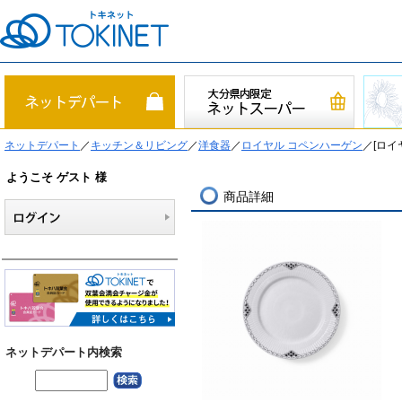
ネットデパート
／
キッチン＆リビング
／
洋食器
／
ロイヤル コペンハーゲン
／[ロイ
ようこそ ゲスト 様
商品詳細
ネットデパート内検索