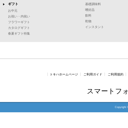
ギフト
基礎調味料
嗜好品
お中元
飲料
お祝い・内祝い
乾物
フラワーギフト
インスタント
カタログギフト
春夏ギフト特集
トキハホームページ
ご利用ガイド
ご利用規約
[
スマートフ
Copyright 