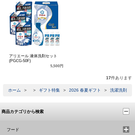
アリエール 液体洗剤セット
(PGCG-50F)
5,500円
17
件あります
ホーム
>
>
ギフト特集
>
2026 春夏ギフト
>
洗濯洗剤
商品カテゴリから検索
フード