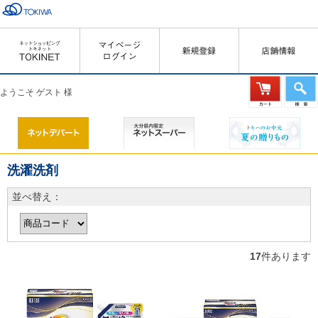
ようこそ ゲスト 様
洗濯洗剤
並べ替え：
17
件あります