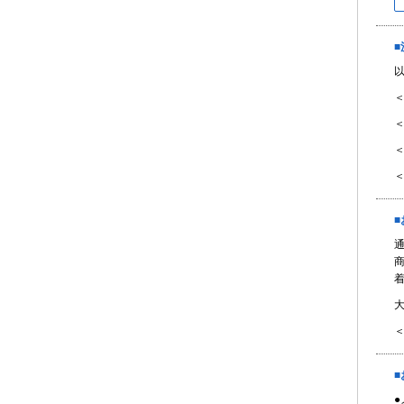
＜
＜
＜
＜
■