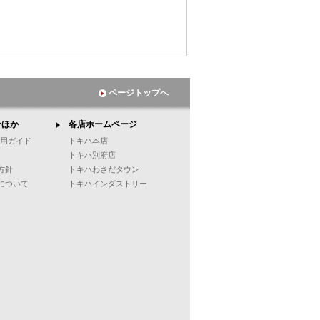
ページトップへ
ンほか
各店ホームページ
ご利用ガイド
トキハ本店
トキハ別府店
方針
トキハわさだタウン
について
トキハインダストリー