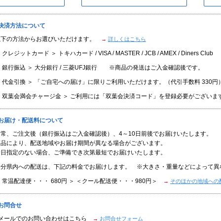
■決済方法について
以下の方法からお選びいただけます。
→
詳しくはこちら
 クレジットカード ＞ トキハカード / VISA / MASTER / JCB / AMEX / Diners Club
 銀行振込 ＞ 大分銀行 / 三菱UFJ銀行 ※商品の発送はご入金確認後です。
 代金引換 ＞ 「ご自宅への届け」に限りご利用いただけます。（代引手数料 330円
＜ 双葉会満会チャージ金 ＞ ご利用には「双葉会決済コード」を登録必要がございま
■お届け・配送料について
通常、ご注文後（銀行振込はご入金確認後）、4～10日前後でお届けいたします。
商品により、配送地域やお届け期間が異なる場合がございます。
着日指定のない場合、ご準備でき次第最短でお届けいたします。
大分県内への配送は、下記の料金でお届けします。 ※大きさ・重量などによって異
 常温配達便・・・ 680円 ＞ ＜クール配送便・・・980円＞
→
そのほかの地域への
お問合せ
●メールでのお問い合わせはこちら
→
お問合せフォーム