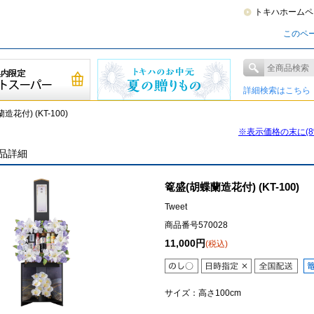
トキハホームペ
このペ
詳細検索はこちら
花付) (KT-100)
※表示価格の末に(
品詳細
篭盛(胡蝶蘭造花付) (KT-100)
Tweet
商品番号570028
11,000円
(税込)
サイズ：高さ100cm