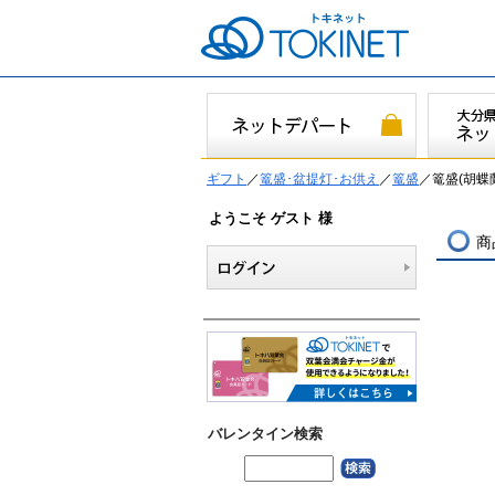
ギフト
／
篭盛･盆提灯･お供え
／
篭盛
／篭盛(胡蝶蘭造
ようこそ ゲスト 様
商
バレンタイン検索