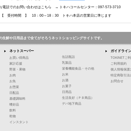
お電話でのお問い合わせはこちら → トキハコールセンター：097-573-3710
【 受付時間 】 10：00～18：30 トキハ本店の営業日に準じます
の生鮮や日用品まで全てがそろうネットショッピングサイトです。
ネットスーパー
ガイドライ
缶詰瓶詰
お買い得商品
TOKINET
乳製品
家計応援
ご利用規約
栄養機能食品・その他
野菜・果物
個人情報保護
お米
お肉
特定商取引法
お酒
お魚
お問合せ
お菓子
お惣菜
日用品
日配品
生活良好（ＰＢ商品）
基礎調味料
デパ地下商品
嗜好品
飲料
乾物
インスタント