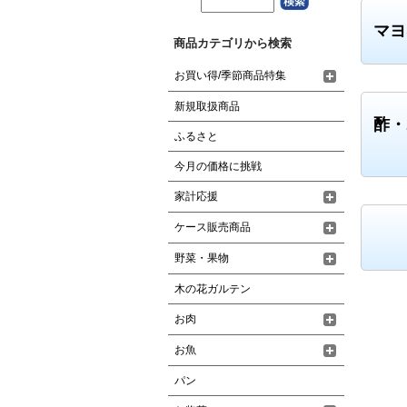
マヨ
商品カテゴリから検索
お買い得/季節商品特集
新規取扱商品
酢・
ふるさと
今月の価格に挑戦
家計応援
ケース販売商品
野菜・果物
木の花ガルテン
お肉
お魚
パン