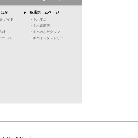
ンほか
各店ホームページ
ご利用ガイド
トキハ本店
トキハ別府店
方針
トキハわさだタウン
について
トキハインダストリー