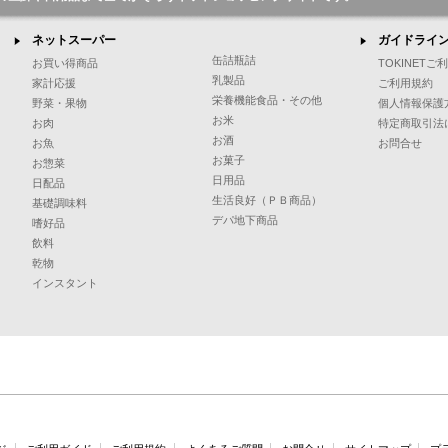
ネットスーパー
ガイドライ
缶詰瓶詰
お買い得商品
TOKINET
乳製品
家計応援
ご利用規約
栄養機能食品・その他
野菜・果物
個人情報保護
お米
お肉
特定商取引法
お酒
お魚
お問合せ
お菓子
お惣菜
日用品
日配品
生活良好（ＰＢ商品）
基礎調味料
デパ地下商品
嗜好品
飲料
乾物
インスタント