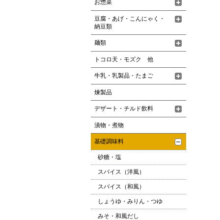
お惣菜
豆腐・あげ・こんにゃく・
納豆類
麺類
トコロ天・モズク 他
牛乳・乳製品・たまご
煉製品
デザート・チルド飲料
漬物・煮物
基礎調味料
砂糖・塩
スパイス（洋風）
スパイス（和風）
しょうゆ・みりん・つゆ
みそ・和風だし