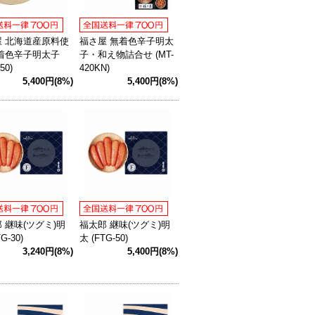
屋 北海道産原料使
福さ屋 無着色辛子明太
無着色辛子明太子
子・和え物詰合せ (MT-
50)
420KN)
5,400円(8%)
5,400円(8%)
 継味(ツグミ)明
福太郎 継味(ツグミ)明
G-30)
太 (FTG-50)
3,240円(8%)
5,400円(8%)