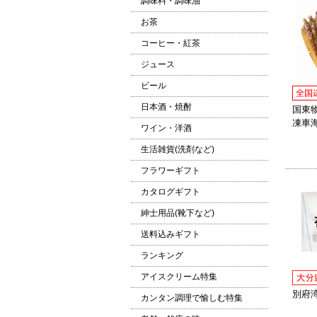
調味料・調味油
お茶
コーヒー・紅茶
ジュース
ビール
日本酒・焼酎
国東
凍車海老
ワイン・洋酒
生活雑貨(洗剤など)
フラワーギフト
カタログギフト
紳士用品(靴下など)
送料込みギフト
ランキング
アイスクリーム特集
別府湾
カンタン調理で愉しむ特集