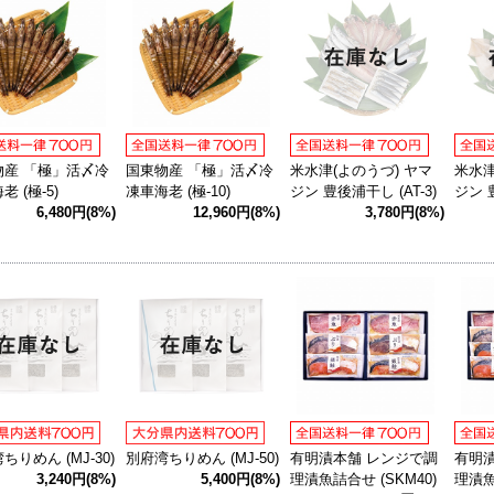
物産 「極」活〆冷
国東物産 「極」活〆冷
米水津(よのうづ) ヤマ
米水津
 (極-5)
凍車海老 (極-10)
ジン 豊後浦干し (AT-3)
ジン 豊
6,480円(8%)
12,960円(8%)
3,780円(8%)
ちりめん (MJ-30)
別府湾ちりめん (MJ-50)
有明漬本舗 レンジで調
有明
3,240円(8%)
5,400円(8%)
理漬魚詰合せ (SKM40)
理漬魚