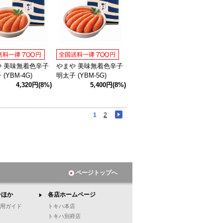
や 美味無着色辛子
やまや 美味無着色辛子
(YBM-4G)
明太子 (YBM-5G)
4,320円(8%)
5,400円(8%)
1
2
ページトップへ
ンほか
各店ホームページ
ご利用ガイド
トキハ本店
トキハ別府店