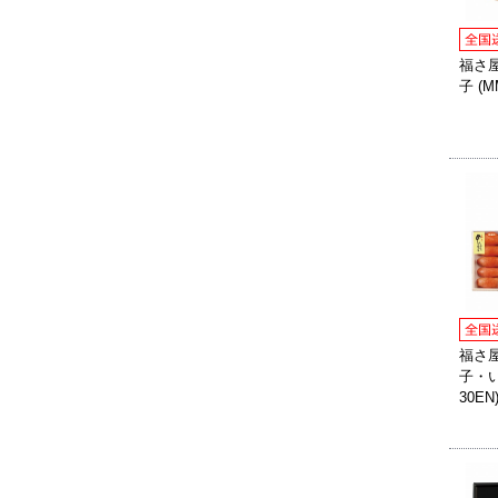
福さ
子 (M
福さ
子・い
30EN