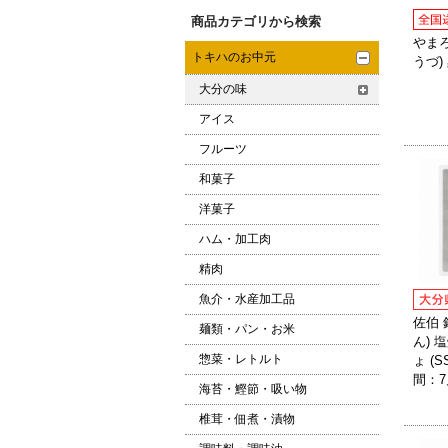
商品カテゴリから検索
やまろ
トキハのお中元
うづ) 
大分の味
アイス
フルーツ
和菓子
洋菓子
ハム・加工肉
精肉
魚介・水産加工品
佐伯 
麺類・パン・お米
ん) 
惣菜・レトルト
ょ (
間：
海苔・鰹節・吸い物
椎茸・佃煮・漬物