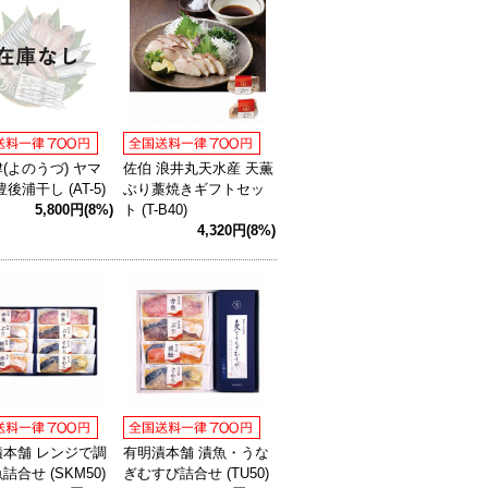
(よのうづ) ヤマ
佐伯 浪井丸天水産 天薫
後浦干し (AT-5)
ぶり藁焼きギフトセッ
5,800円(8%)
ト (T-B40)
4,320円(8%)
漬本舗 レンジで調
有明漬本舗 漬魚・うな
詰合せ (SKM50)
ぎむすび詰合せ (TU50)