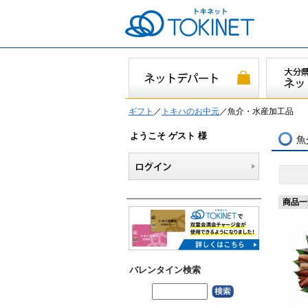
ギフト
／
トキハのお中元
／魚介・水産加工品
ようこそ ゲスト 様
魚
商品一
バレンタイン検索