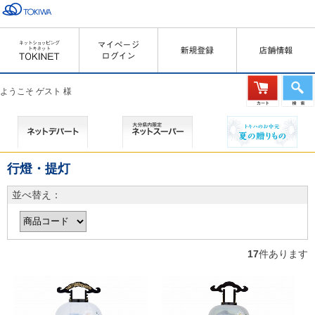
ようこそ ゲスト 様
行燈・提灯
並べ替え：
17
件あります