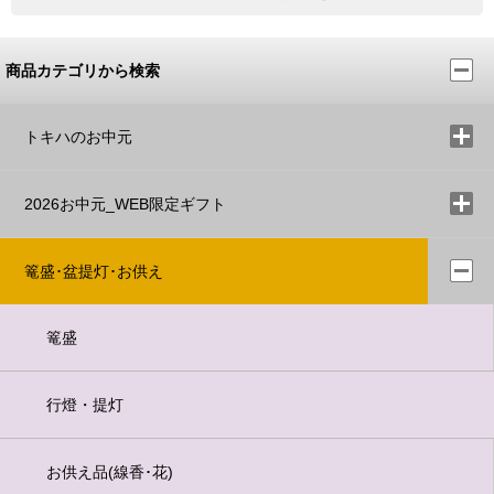
商品カテゴリから検索
トキハのお中元
2026お中元_WEB限定ギフト
篭盛･盆提灯･お供え
篭盛
行燈・提灯
お供え品(線香･花)