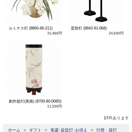
ルミナス灯 (8865-90-211)
霊前灯 (8842-81-068)
31,460円
24,640円
創作提灯(美徳) (8700-90-008D)
11,550円
17
件あります
ホーム
>
ギフト
>
篭盛･盆提灯･お供え
>
行燈・提灯