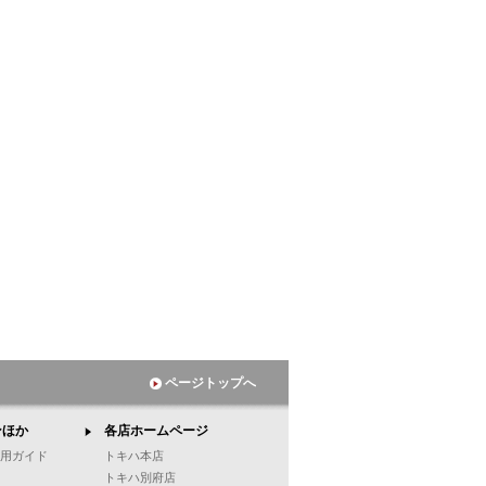
ページトップへ
ンほか
各店ホームページ
ご利用ガイド
トキハ本店
トキハ別府店