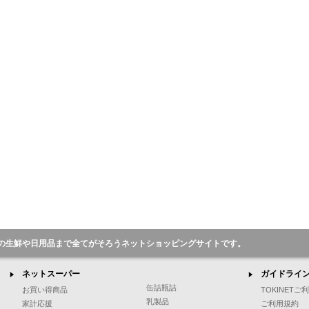
の生鮮や日用品まで全てがそろうネットショッピングサイトです。
ネットスーパー
ガイドライ
缶詰瓶詰
お買い得商品
TOKINET
乳製品
家計応援
ご利用規約