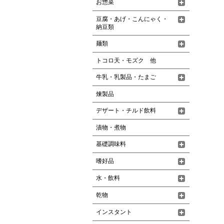
お惣菜
豆腐・あげ・こんにゃく・
納豆類
麺類
トコロ天・モズク 他
牛乳・乳製品・たまご
煉製品
デザート・チルド飲料
漬物・煮物
基礎調味料
嗜好品
水・飲料
乾物
インスタント