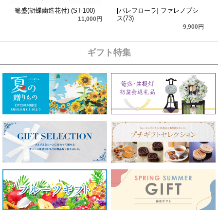
篭盛(胡蝶蘭造花付) (ST-100)
[パレフローラ] ファレノプシ
ス(73)
11,000円
9,900円
ギフト特集