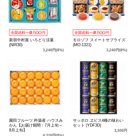
新宿中村屋 いろどり涼菓
モロゾフ スイートサプライズ
(NIR30)
(MO-1321)
3,240円(8%)
3,240円(8%)
園田フルーツ 杵築産 ハウスみ
サッポロ ヱビス4種の味わい
かん【お届け期間：7月上旬～
セット (YDF3D)
8月上旬】
3,300円
4,320円(8%)