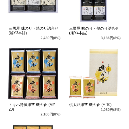
三國屋 味のり・焼のり詰合せ
三國屋 味のり・焼のり詰合せ
(旭Y3本詰)
(旭Y4本詰)
2,430円(8%)
3,186円(8%)
トキハ特撰海苔 磯の香 (MY-
桃太郎海苔 磯の香 (E-10)
20)
1,080円(8%)
2,160円(8%)