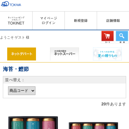
ようこそ ゲスト 様
海苔・鰹節
並べ替え：
20
件あります