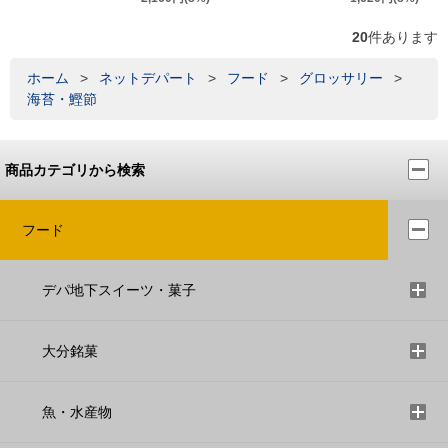
20
件あります
ホーム
>
ネットデパート
>
フード
>
グロッサリー
>
海苔・鰹節
商品カテゴリから検索
フード
デパ地下スイーツ・菓子
大分銘菓
魚・水産物