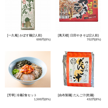
[一久庵] かぼす麺(2人前)
[萬天楼] 日田やきそば(2人前)
699円(8%)
702円(8%)
[芳華] 冷麺2食セット
[由布製麺] だんご汁(乾麺)
1,500円(8%)
432円(8%)