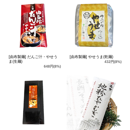
[由布製麺] だんご汁・やせう
[由布製麺] やせうま(乾麺)
ま(生麺)
432円(8%)
648円(8%)