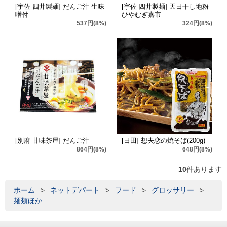
[宇佐 四井製麺] だんご汁 生味
[宇佐 四井製麺] 天日干し地粉
噌付
ひやむぎ嘉市
537円(8%)
324円(8%)
[別府 甘味茶屋] だんご汁
[日田] 想夫恋の焼そば(200g)
864円(8%)
648円(8%)
10
件あります
ホーム
>
ネットデパート
>
フード
>
グロッサリー
>
麺類ほか