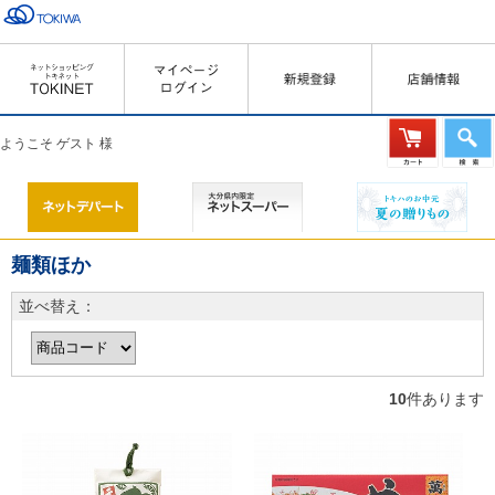
ようこそ ゲスト 様
麺類ほか
並べ替え：
10
件あります