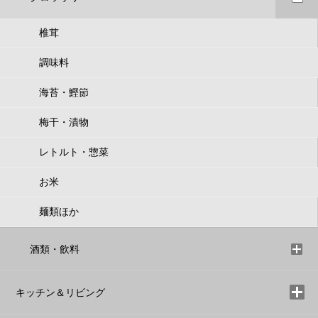
椎茸
調味料
海苔・鰹節
梅干・漬物
レトルト・惣菜
お米
麺類ほか
酒類・飲料
キッチン＆リビング