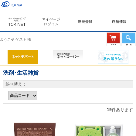
ようこそ ゲスト 様
洗剤･生活雑貨
並べ替え：
19
件あります