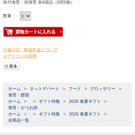
味付海苔・焼海苔 各8袋詰（8切5枚）
数量：
※届け日・配送料金について
※アイコンの説明
ホーム
>
ネットデパート
>
フード
>
グロッサリー
>
海苔・鰹節
ホーム
>
>
ギフト特集
>
2026 春夏ギフト
>
海苔・かつお節
ホーム
>
>
ギフト特集
>
2026 春夏ギフト
>
全商品一覧