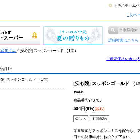
トキハホームペ
このペ
詳細検索はこちら
水産加工品
／[安心院] スッポンゴールド （1本）
※表示価格の末に(
品詳細
[安心院] スッポンゴールド （1
Tweet
商品番号943703
594円(8%)
(税込)
栄養豊富なスッポンエキスを配合し、
日々の健康維持にお役立て下さい。