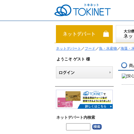
ネットデパート
／
フード
／
魚・水産物
／
海藻・
ようこそ ゲスト 様
商
ネットデパート内検索