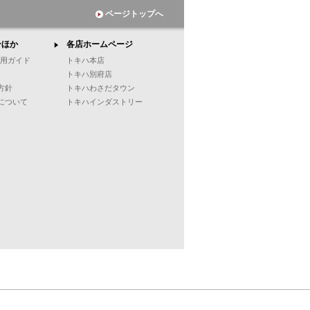
ページトップへ
ンほか
各店ホームページ
ご利用ガイド
トキハ本店
トキハ別府店
方針
トキハわさだタウン
について
トキハインダストリー