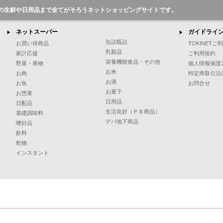
の生鮮や日用品まで全てがそろうネットショッピングサイトです。
ネットスーパー
ガイドライ
缶詰瓶詰
お買い得商品
TOKINET
乳製品
家計応援
ご利用規約
栄養機能食品・その他
野菜・果物
個人情報保護
お米
お肉
特定商取引法
お酒
お魚
お問合せ
お菓子
お惣菜
日用品
日配品
生活良好（ＰＢ商品）
基礎調味料
デパ地下商品
嗜好品
飲料
乾物
インスタント