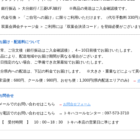
 銀行振込 ＞ 大分銀行 / 三菱UFJ銀行 ※商品の発送はご入金確認後です。
 代金引換 ＞ 「ご自宅への届け」に限りご利用いただけます。（代引手数料 330円
＜ 双葉会満会チャージ金 ＞ ご利用には「双葉会決済コード」を登録必要がございま
■お届け・配送料について
通常、ご注文後（銀行振込はご入金確認後）、4～10日前後でお届けいたします。
商品により、配送地域やお届け期間が異なる場合がございます。
着日指定のない場合、ご準備でき次第最短でお届けいたします。
大分県内への配送は、下記の料金でお届けします。 ※大きさ・重量などによって異
常温便：680円、クール便：980円、おせち便：1,300円(県内配送エリアのみ)
→
お問合せ
●メールでのお問い合わせはこちら
→
お問合せフォーム
お電話でのお問い合わせはこちら → トキハコールセンター：097-573-3710
【 受付時間 】 10：00～18：30 トキハ本店の営業日に準じます