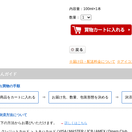
内容量：100ml×1本
数量：
※届け日・配送料金について
※アイコ
たんガイド
■お買物の手順
商品をカートに入れる
お届け先、数量、包装形態を決める
決済
■決済方法について
以下の方法からお選びいただけます。
→
詳しくはこちら
 クレジットカード ＞ トキハカード / VISA / MASTER / JCB / AMEX / Diners Club