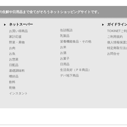
の生鮮や日用品まで全てがそろうネットショッピングサイトです。
ネットスーパー
ガイドライ
缶詰瓶詰
お買い得商品
TOKINET
乳製品
家計応援
ご利用規約
栄養機能食品・その他
野菜・果物
個人情報保護
お米
お肉
特定商取引法
お酒
お魚
お問合せ
お菓子
お惣菜
日用品
日配品
生活良好（ＰＢ商品）
基礎調味料
デパ地下商品
嗜好品
飲料
乾物
インスタント