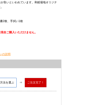
味が良いといわれています。和紙場地オリジナ
た。
書2枚、手拭い1枚
は現在ご購入いただけません。
ンの説明
方法を選ぶ
ご注文完了！