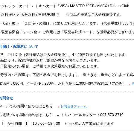
 クレジットカード ＞ トキハカード / VISA / MASTER / JCB / AMEX / Diners Club
 銀行振込 ＞ 大分銀行 / 三菱UFJ銀行 ※商品の発送はご入金確認後です。
 代金引換 ＞ 「ご自宅への届け」に限りご利用いただけます。（代引手数料 330円
＜ 双葉会満会チャージ金 ＞ ご利用には「双葉会決済コード」を登録必要がございま
■お届け・配送料について
通常、ご注文後（銀行振込はご入金確認後）、4～10日前後でお届けいたします。
商品により、配送地域やお届け期間が異なる場合がございます。
着日指定のない場合、ご準備でき次第最短でお届けいたします。
大分県内への配送は、下記の料金でお届けします。 ※大きさ・重量などによって異
常温便：680円、クール便：980円、おせち便：1,300円(県内配送エリアのみ)
→
お問合せ
●メールでのお問い合わせはこちら
→
お問合せフォーム
お電話でのお問い合わせはこちら → トキハコールセンター：097-573-3710
【 受付時間 】 10：00～18：30 トキハ本店の営業日に準じます