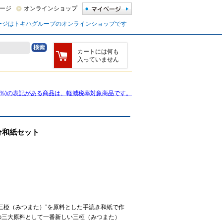
ージ
オンラインショップ
ージはトキハグループのオンラインショップです
カートには何も
入っていません
8%)の表記がある商品は、軽減税率対象商品です。
大分和紙セット
三椏（みつまた）”を原料とした手漉き和紙で作
の三大原料として一番新しい三椏（みつまた）