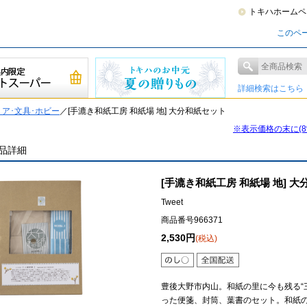
トキハホームペ
このペ
詳細検索はこちら
ア･文具･ホビー
／[手漉き和紙工房 和紙場 地] 大分和紙セット
※表示価格の末に(
品詳細
[手漉き和紙工房 和紙場 地] 
Tweet
商品番号966371
2,530円
(税込)
豊後大野市内山。和紙の里に今も残る“
った便箋、封筒、葉書のセット。和紙