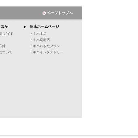
ページトップへ
ンほか
各店ホームページ
ご利用ガイド
トキハ本店
トキハ別府店
方針
トキハわさだタウン
について
トキハインダストリー