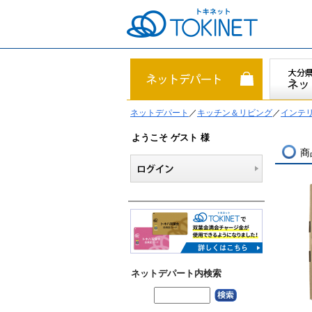
ネットデパート
／
キッチン＆リビング
／
インテリ
ようこそ ゲスト 様
商
ネットデパート内検索