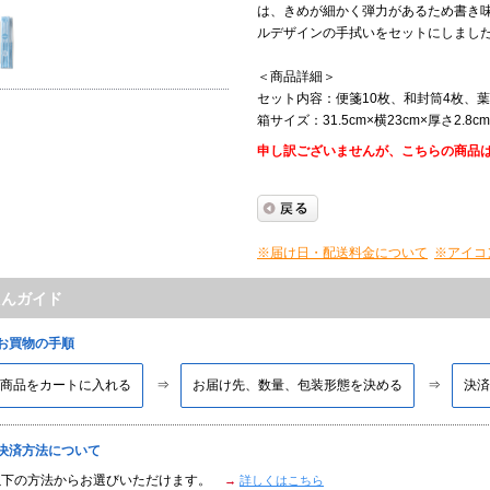
は、きめが細かく弾力があるため書き
ルデザインの手拭いをセットにしまし
＜商品詳細＞
セット内容：便箋10枚、和封筒4枚、葉
箱サイズ：31.5cm×横23cm×厚さ2.8cm
申し訳ございませんが、こちらの商品
※届け日・配送料金について
※アイコ
たんガイド
■お買物の手順
商品をカートに入れる
お届け先、数量、包装形態を決める
決済
■決済方法について
以下の方法からお選びいただけます。
→
詳しくはこちら