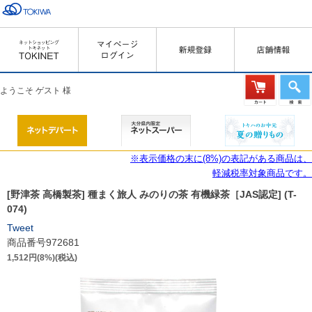
ようこそ ゲスト 様
※表示価格の末に(8%)の表記がある商品は、
軽減税率対象商品です。
[野津茶 高橋製茶] 種まく旅人 みのりの茶 有機緑茶［JAS認定] (T-
074)
Tweet
商品番号972681
1,512円(8%)(税込)