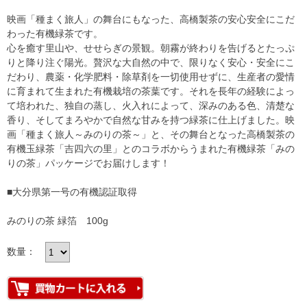
映画「種まく旅人」の舞台にもなった、高橋製茶の安心安全にこだ
わった有機緑茶です。
心を癒す里山や、せせらぎの景観。朝霧が終わりを告げるとたっぷ
りと降り注ぐ陽光。贅沢な大自然の中で、限りなく安心・安全にこ
だわり、農薬・化学肥料・除草剤を一切使用せずに、生産者の愛情
に育まれて生まれた有機栽培の茶葉です。それを長年の経験によっ
て培われた、独自の蒸し、火入れによって、深みのある色、清楚な
香り、そしてまろやかで自然な甘みを持つ緑茶に仕上げました。映
画「種まく旅人～みのりの茶～」と、その舞台となった高橋製茶の
有機玉緑茶「吉四六の里」とのコラボからうまれた有機緑茶「みの
りの茶」パッケージでお届けします！
■大分県第一号の有機認証取得
みのりの茶 緑箔 100g
数量：