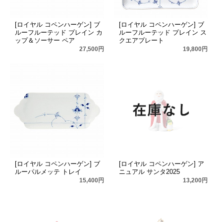
[ロイヤル コペンハーゲン] ブ
[ロイヤル コペンハーゲン] ブ
ルーフルーテッド プレイン カ
ルーフルーテッド プレイン ス
ップ＆ソーサー ペア
クエアプレート
27,500円
19,800円
[ロイヤル コペンハーゲン] ブ
[ロイヤル コペンハーゲン] ア
ルーパルメッテ トレイ
ニュアル サンタ2025
15,400円
13,200円