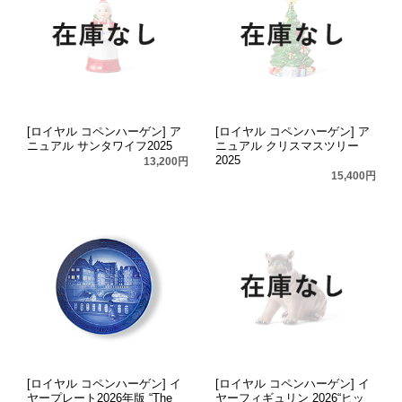
[ロイヤル コペンハーゲン] ア
[ロイヤル コペンハーゲン] ア
ニュアル サンタワイフ2025
ニュアル クリスマスツリー
2025
13,200円
15,400円
[ロイヤル コペンハーゲン] イ
[ロイヤル コペンハーゲン] イ
ヤープレート2026年版 “The
ヤーフィギュリン 2026“ヒッ