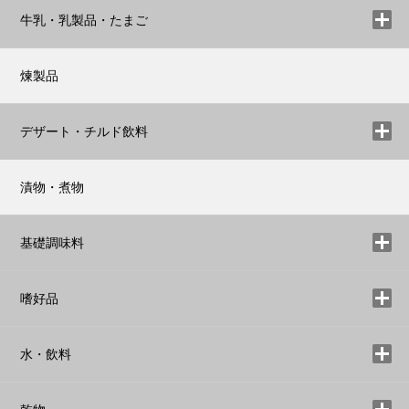
牛乳・乳製品・たまご
煉製品
デザート・チルド飲料
漬物・煮物
基礎調味料
嗜好品
水・飲料