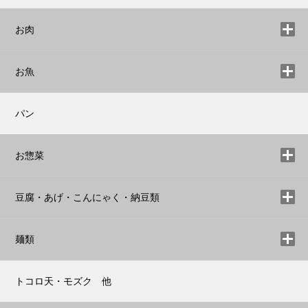
お肉
お魚
パン
お惣菜
豆腐・あげ・こんにゃく・納豆類
麺類
トコロ天・モズク 他