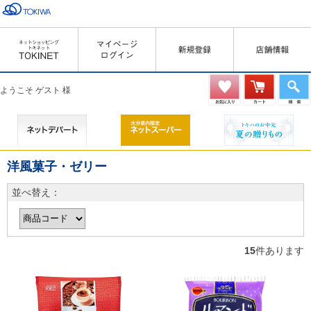
ようこそ ゲスト 様
洋風菓子・ゼリー
並べ替え：
15
件あります