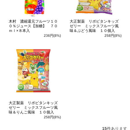
木村 濃縮還元フルーツ１０
大正製薬 リポビタンキッズ
０％ジュース【加糖】 ７０
ゼリー ミックスフルーツ風
ｍｌ×８本入
味＆ぶどう風味 １０個入
236円(8%)
258円(8%)
大正製薬 リポビタンキッズ
ゼリー ミックスフルーツ風
味＆りんご風味 １０個入
258円(8%)
15
件あります