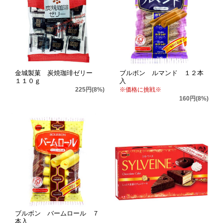
金城製菓 炭焼珈琲ゼリー
ブルボン ルマンド １２本
１１０ｇ
入
225円(8%)
※価格に挑戦※
160円(8%)
ブルボン バームロール ７
本入