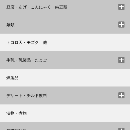
豆腐・あげ・こんにゃく・納豆類
麺類
トコロ天・モズク 他
牛乳・乳製品・たまご
煉製品
デザート・チルド飲料
漬物・煮物