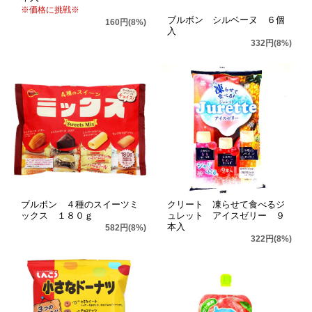
※価格に挑戦※
ブルボン シルベーヌ ６個
160円(8%)
入
332円(8%)
ブルボン ４種のスイーツミ
クリート 凍らせて食べるジ
ックス １８０ｇ
ュレット アイスゼリー ９
本入
582円(8%)
322円(8%)