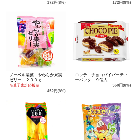
172円(8%)
172円(8%)
ノーベル製菓 やわらか果実
ロッテ チョコパイパーティ
ゼリー ２３０ｇ
ーパック ９個入
※菓子家計応援※
560円(8%)
452円(8%)