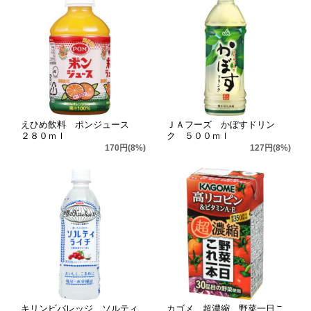
えひめ飲料 ポンジュース
ＪＡフーズ かぼすドリン
２８０ｍｌ
ク ５００ｍｌ
170円(8%)
127円(8%)
キリンビバレッジ ソルティ
カゴメ 超濃縮 野菜一日こ