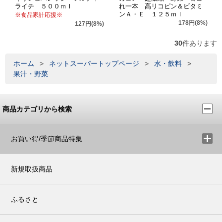
ライチ ５００ｍｌ
れ一本 高リコピン＆ビタミ
ンＡ・Ｅ １２５ｍｌ
※食品家計応援※
178円(8%)
127円(8%)
30
件あります
ホーム
>
ネットスーパートップページ
>
水・飲料
>
果汁・野菜
商品カテゴリから検索
お買い得/季節商品特集
新規取扱商品
ふるさと