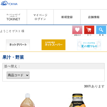
ようこそ ゲスト 様
果汁・野菜
並べ替え：
30
件あります