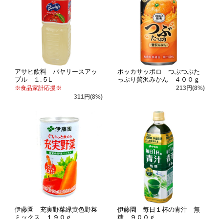
アサヒ飲料 バヤリースアッ
ポッカサッポロ つぶつぶた
プル １.５L
っぷり贅沢みかん ４００ｇ
※食品家計応援※
213円(8%)
311円(8%)
伊藤園 充実野菜緑黄色野菜
伊藤園 毎日１杯の青汁 無
ミックス １９０ｇ
糖 ９００ｇ