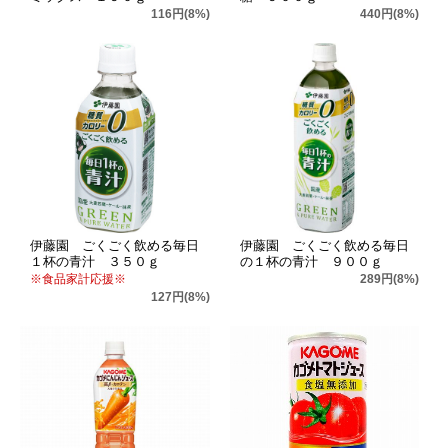
116円(8%)
440円(8%)
伊藤園 ごくごく飲める毎日
伊藤園 ごくごく飲める毎日
１杯の青汁 ３５０ｇ
の１杯の青汁 ９００ｇ
※食品家計応援※
289円(8%)
127円(8%)