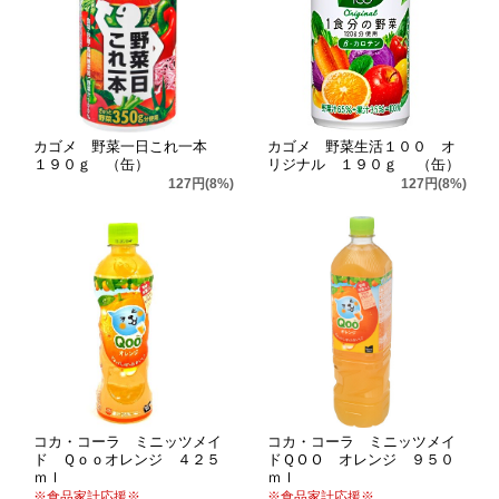
カゴメ 野菜生活１００ オ
カゴメ 野菜一日これ一本
リジナル １９０ｇ （缶）
１９０ｇ （缶）
127円(8%)
127円(8%)
コカ・コーラ ミニッツメイ
コカ・コーラ ミニッツメイ
ド Ｑｏｏオレンジ ４２５
ドＱＯＯ オレンジ ９５０
ｍｌ
ｍｌ
※食品家計応援※
※食品家計応援※