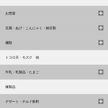
お惣菜
豆腐・あげ・こんにゃく・納豆類
麺類
トコロ天・モズク 他
牛乳・乳製品・たまご
煉製品
デザート・チルド飲料