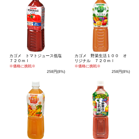
カゴメ トマトジュース低塩
カゴメ 野菜生活１００ オ
７２０ｍｌ
リジナル ７２０ｍｌ
※価格に挑戦※
※価格に挑戦※
258円(8%)
258円(8%)