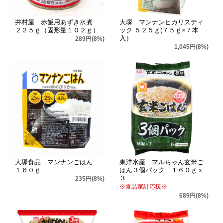
井村屋 赤飯用あずき水煮
大塚 マンナンヒカリスティ
２２５ｇ（固形量１０２ｇ）
ック ５２５ｇ(７５ｇ×７本
入）
289円(8%)
1,045円(8%)
大塚食品 マンナンごはん
東洋水産 マルちゃん玄米ご
１６０ｇ
はん３個パック １６０ｇｘ
３
235円(8%)
※食品家計応援※
689円(8%)