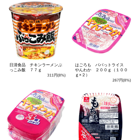
日清食品 チキンラーメンぶ
はごろも パパっトライス
っこみ飯 ７７ｇ
やんわか ２００ｇ（１００
ｇ×２）
311円(8%)
267円(8%)