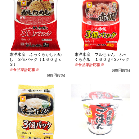
東洋水産 ふっくらかしわめ
東洋水産 マルちゃん ふっ
し ３個パック（１６０ｇｘ
くら赤飯 １６０ｇ×３パック
３）
※食品家計応援※
※食品家計応援※
689円(8%)
689円(8%)