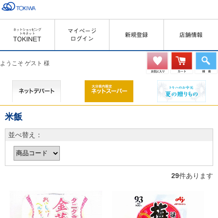
ようこそ ゲスト 様
米飯
並べ替え：
29
件あります