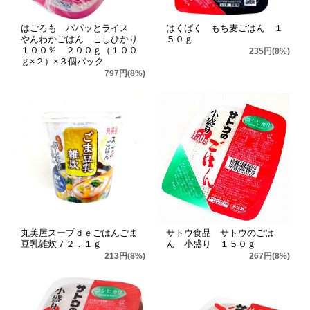
はごろも パパッとライス
はくばく もち麦ごはん １
やんわかごはん こしひかり
５０ｇ
１００％ ２００ｇ（１００
235円(8%)
ｇ×２）×３個パック
797円(8%)
丸美屋スープｄｅごはんごま
サトウ食品 サトウのごは
豆乳雑炊７２．１ｇ
ん 小盛り １５０ｇ
213円(8%)
267円(8%)