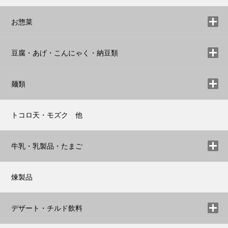
お惣菜
豆腐・あげ・こんにゃく・納豆類
麺類
トコロ天・モズク 他
牛乳・乳製品・たまご
煉製品
デザート・チルド飲料