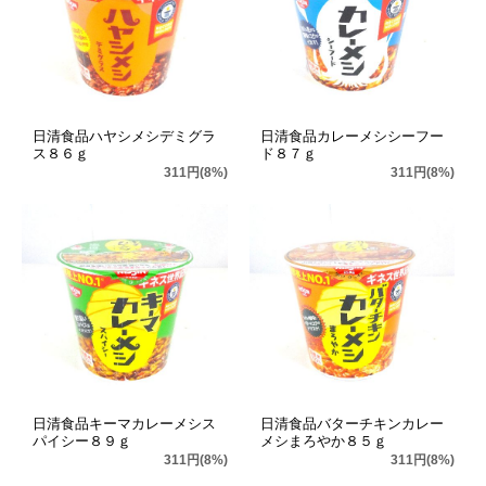
日清食品ハヤシメシデミグラ
日清食品カレーメシシーフー
ス８６ｇ
ド８７ｇ
311円(8%)
311円(8%)
日清食品キーマカレーメシス
日清食品バターチキンカレー
パイシー８９ｇ
メシまろやか８５ｇ
311円(8%)
311円(8%)