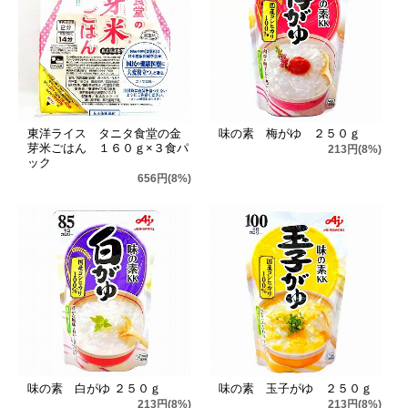
東洋ライス タニタ食堂の金
味の素 梅がゆ ２５０ｇ
芽米ごはん １６０ｇ×３食パ
213円(8%)
ック
656円(8%)
味の素 白がゆ ２５０ｇ
味の素 玉子がゆ ２５０ｇ
213円(8%)
213円(8%)