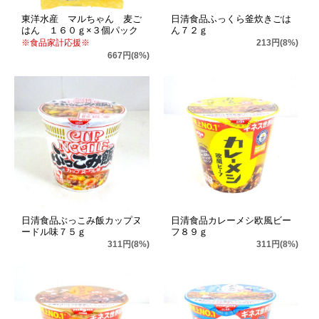
東洋水産 マルちゃん 麦ご
日清食品ふっくら釜炊きごは
はん １６０ｇ×３個パック
ん７２ｇ
※食品家計応援※
213円(8%)
667円(8%)
日清食品ぶっこみ飯カップヌ
日清食品カレーメシ欧風ビー
ードル味７５ｇ
フ８９ｇ
311円(8%)
311円(8%)