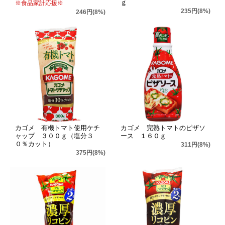
ｇ
※食品家計応援※
235円(8%)
246円(8%)
カゴメ 有機トマト使用ケチ
カゴメ 完熟トマトのピザソ
ャップ ３００ｇ（塩分３
ース １６０ｇ
０％カット）
311円(8%)
375円(8%)