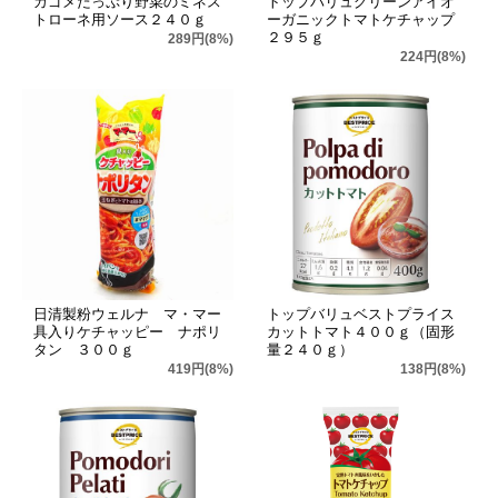
カゴメたっぷり野菜のミネス
トップバリュグリーンアイオ
トローネ用ソース２４０ｇ
ーガニックトマトケチャップ
２９５ｇ
289円(8%)
224円(8%)
日清製粉ウェルナ マ・マー
トップバリュベストプライス
具入りケチャッピー ナポリ
カットトマト４００ｇ（固形
タン ３００ｇ
量２４０ｇ）
419円(8%)
138円(8%)