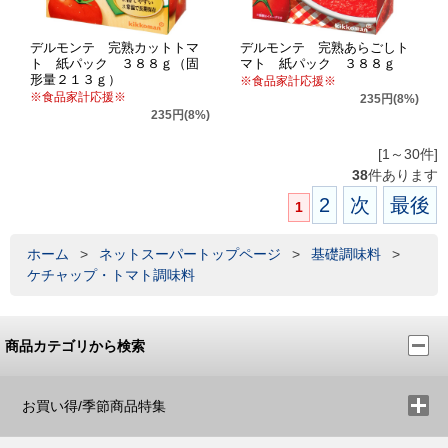
デルモンテ 完熟カットトマ
デルモンテ 完熟あらごしト
ト 紙パック ３８８ｇ（固
マト 紙パック ３８８ｇ
形量２１３ｇ）
※食品家計応援※
※食品家計応援※
235円(8%)
235円(8%)
[1～30件]
38
件あります
2
次
最後
1
ホーム
>
ネットスーパートップページ
>
基礎調味料
>
ケチャップ・トマト調味料
商品カテゴリから検索
お買い得/季節商品特集