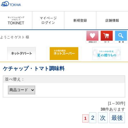
ようこそ ゲスト 様
ケチャップ・トマト調味料
並べ替え：
[1～30件]
38
件あります
2
次
最後
1