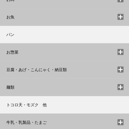
お魚
パン
お惣菜
豆腐・あげ・こんにゃく・納豆類
麺類
トコロ天・モズク 他
牛乳・乳製品・たまご