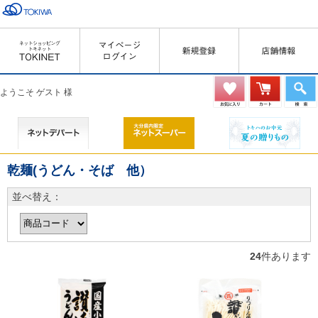
ようこそ ゲスト 様
乾麺(うどん・そば 他）
並べ替え：
24
件あります