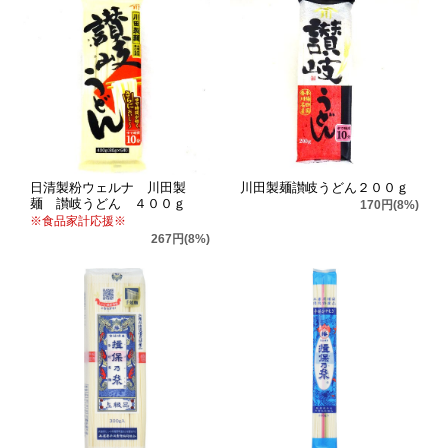
日清製粉ウェルナ 川田製
川田製麺讃岐うどん２００ｇ
麺 讃岐うどん ４００ｇ
170円(8%)
※食品家計応援※
267円(8%)