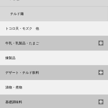
チルド麺
トコロ天・モズク 他
牛乳・乳製品・たまご
煉製品
デザート・チルド飲料
漬物・煮物
基礎調味料