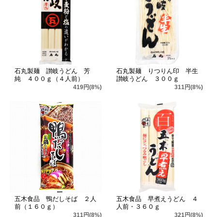
石丸製麺 讃岐うどん 芳
石丸製麺 りつりん印 半生
純 ４００ｇ（４人前）
讃岐うどん ３００ｇ
419円(8%)
311円(8%)
五木食品 鴨だしそば ２人
五木食品 早煮えうどん ４
前（１６０ｇ）
人前・３６０ｇ
311円(8%)
321円(8%)