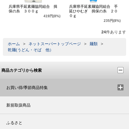
兵庫県手延素麺協同組合 揖
兵庫県手延素麺協同組合 手
保の糸 ３００ｇ
延ひやむぎ 揖保の糸 ２０
０ｇ
419円(8%)
235円(8%)
24
件あります
ホーム
>
ネットスーパートップページ
>
麺類
>
乾麺(うどん・そば 他）
商品カテゴリから検索
お買い得/季節商品特集
新規取扱商品
ふるさと