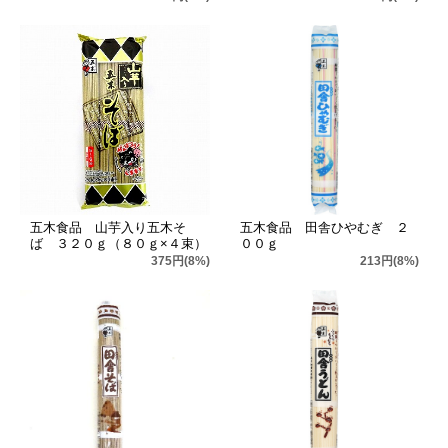
五木食品 山芋入り五木そ
五木食品 田舎ひやむぎ ２
ば ３２０ｇ（８０ｇ×４束）
００ｇ
375円(8%)
213円(8%)