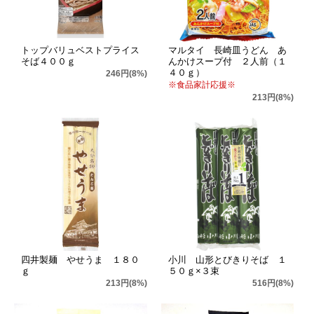
トップバリュベストプライス
マルタイ 長崎皿うどん あ
そば４００ｇ
んかけスープ付 ２人前（１
４０ｇ）
246円(8%)
※食品家計応援※
213円(8%)
四井製麺 やせうま １８０
小川 山形とびきりそば １
ｇ
５０ｇ×３束
213円(8%)
516円(8%)