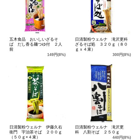
五木食品 おいしいざるそ
日清製粉ウェルナ 滝沢更科
ば だし香る麺つゆ付 ２人
ざるそば処 ３２０ｇ（８０
前
ｇｘ４束）
149円(8%)
300円(8%)
日清製粉ウェルナ 伊藤久右
日清製粉ウェルナ 滝沢更
衛門 宇治茶そば ２００ｇ
科 八割そば ２５０ｇ
（５０ｇ×４束）
440円(8%)