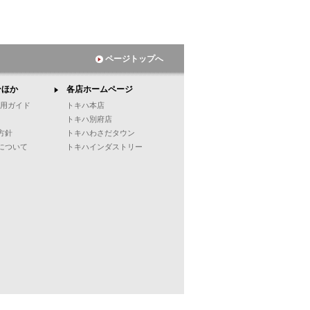
ページトップへ
ンほか
各店ホームページ
ご利用ガイド
トキハ本店
トキハ別府店
方針
トキハわさだタウン
について
トキハインダストリー