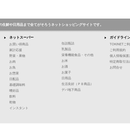
の生鮮や日用品まで全てがそろうネットショッピングサイトです。
ネットスーパー
ガイドライ
缶詰瓶詰
お買い得商品
TOKINET
乳製品
家計応援
ご利用規約
栄養機能食品・その他
野菜・果物
個人情報保護
お米
お肉
特定商取引法
お酒
お魚
お問合せ
お菓子
お惣菜
日用品
日配品
生活良好（ＰＢ商品）
基礎調味料
デパ地下商品
嗜好品
飲料
乾物
インスタント