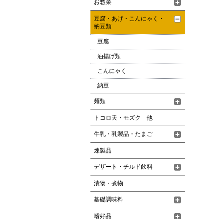
お惣菜
豆腐・あげ・こんにゃく・
納豆類
豆腐
油揚げ類
こんにゃく
納豆
麺類
トコロ天・モズク 他
牛乳・乳製品・たまご
煉製品
デザート・チルド飲料
漬物・煮物
基礎調味料
嗜好品