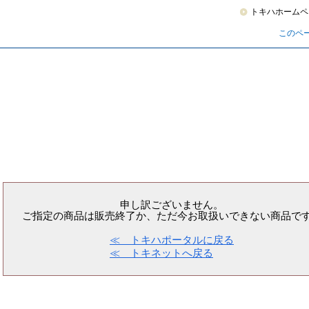
トキハホームペ
このペ
申し訳ございません。
ご指定の商品は販売終了か、ただ今お取扱いできない商品で
≪ トキハポータルに戻る
≪ トキネットへ戻る