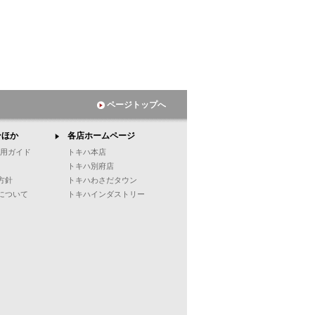
ページトップへ
ンほか
各店ホームページ
ご利用ガイド
トキハ本店
トキハ別府店
方針
トキハわさだタウン
について
トキハインダストリー