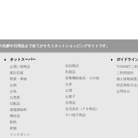
の生鮮や日用品まで全てがそろうネットショッピングサイトです。
ネットスーパー
ガイドライ
缶詰瓶詰
お買い得商品
TOKINET
乳製品
家計応援
ご利用規約
栄養機能食品・その他
野菜・果物
個人情報保護
お米
お肉
特定商取引法
お酒
お魚
お問合せ
お菓子
お惣菜
日用品
日配品
生活良好（ＰＢ商品）
基礎調味料
デパ地下商品
嗜好品
飲料
乾物
インスタント