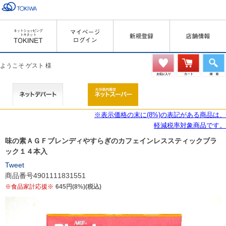
ようこそ ゲスト 様
※表示価格の末に(8%)の表記がある商品は、
軽減税率対象商品です。
味の素ＡＧＦブレンディやすらぎのカフェインレススティックブラ
ック１４本入
Tweet
商品番号4901111831551
※食品家計応援※
645円(8%)(税込)