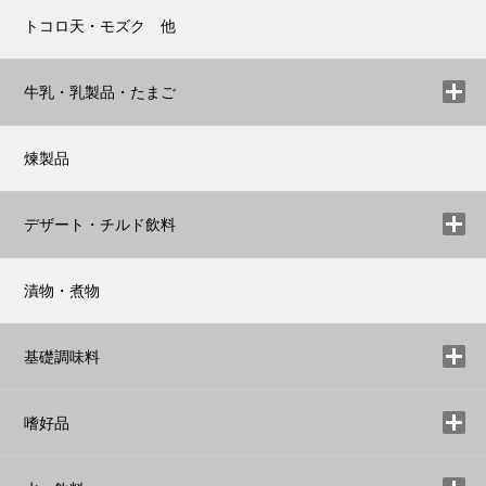
トコロ天・モズク 他
牛乳・乳製品・たまご
煉製品
デザート・チルド飲料
漬物・煮物
基礎調味料
嗜好品