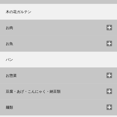
木の花ガルテン
お肉
お魚
パン
お惣菜
豆腐・あげ・こんにゃく・納豆類
麺類