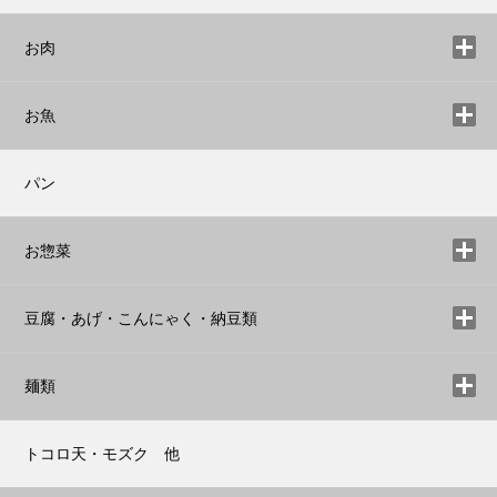
お肉
お魚
パン
お惣菜
豆腐・あげ・こんにゃく・納豆類
麺類
トコロ天・モズク 他