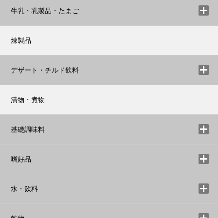
牛乳・乳製品・たまご
煉製品
デザート・チルド飲料
漬物・煮物
基礎調味料
嗜好品
水・飲料