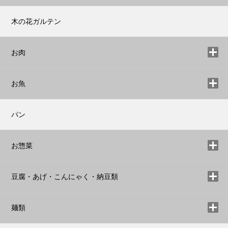
木の花ガルテン
お肉
お魚
パン
お惣菜
豆腐・あげ・こんにゃく・納豆類
麺類