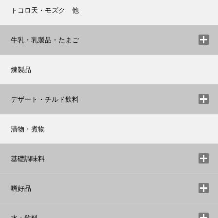
トコロ天・モズク 他
牛乳・乳製品・たまご
煉製品
デザート・チルド飲料
漬物・煮物
基礎調味料
嗜好品
水・飲料