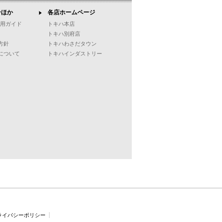
ンほか
各店ホームページ
ご利用ガイド
トキハ本店
トキハ別府店
方針
トキハわさだタウン
について
トキハインダストリー
ライバシーポリシー