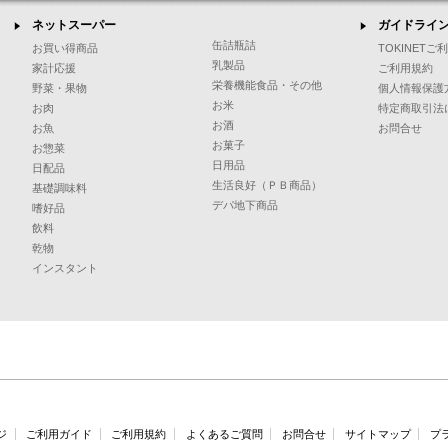
ネットスーパー
ガイドライ
缶詰瓶詰
お買い得商品
TOKINET
乳製品
家計応援
ご利用規約
栄養機能食品・その他
野菜・果物
個人情報保護
お米
お肉
特定商取引法
お酒
お魚
お問合せ
お菓子
お惣菜
日用品
日配品
生活良好（ＰＢ商品）
基礎調味料
デパ地下商品
嗜好品
飲料
乾物
インスタント
ジ
ご利用ガイド
ご利用規約
よくあるご質問
お問合せ
サイトマップ
プ