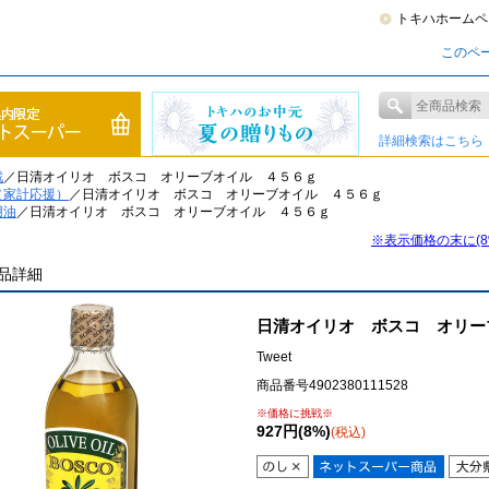
トキハホームペ
このペ
詳細検索はこちら
戦
／日清オイリオ ボスコ オリーブオイル ４５６ｇ
（家計応援）
／日清オイリオ ボスコ オリーブオイル ４５６ｇ
用油
／日清オイリオ ボスコ オリーブオイル ４５６ｇ
※表示価格の末に(
品詳細
日清オイリオ ボスコ オリー
Tweet
商品番号4902380111528
※価格に挑戦※
927円(8%)
(税込)