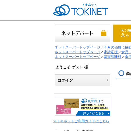
ネットスーパートップページ
／
今月の価格に挑
ネットスーパートップページ
／
家計応援
／
食品
ネットスーパートップページ
／
基礎調味料
／
食
ようこそ ゲスト 様
商
≫トキネットご利用ガイドはこちら