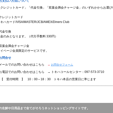
■お支払い方法について
「クレジットカード」「代金引換」「双葉会満会チャージ金」のいずれかからお選び
●クレジットカード
キハカード/VISA/MASTER/JCB/AMEX/Diners Club
代金引換
金のみとなります。（代引手数料 330円）
●双葉会満会チャージ金
マイページ会員限定のサービスです。
お問合せ
●メールでのお問い合わせはこちら
→
お問合せフォーム
お電話でのお問い合わせはこちら → トキハコールセンター：097-573-3710
【 受付時間 】 10：00～18：30 トキハ本店の営業日に準じます
の生鮮や日用品まで全てがそろうネットショッピングサイトです。