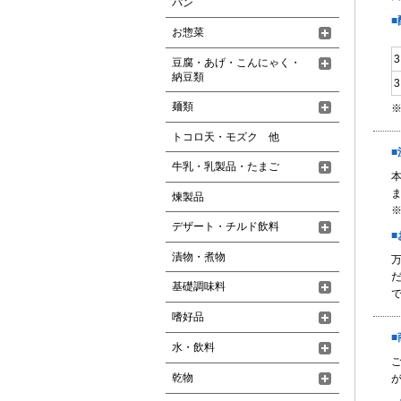
パン
お惣菜
豆腐・あげ・こんにゃく・
納豆類
麺類
トコロ天・モズク 他
牛乳・乳製品・たまご
煉製品
デザート・チルド飲料
漬物・煮物
基礎調味料
嗜好品
水・飲料
乾物
が