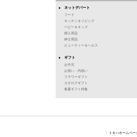
ネットデパート
フード
キッチン＆リビング
ベビー＆キッズ
婦人用品
紳士用品
ビューティー＆ヘルス
ギフト
お中元
お祝い・内祝い
フラワーギフト
カタログギフト
春夏ギフト特集
トキハホームペー