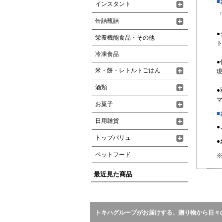
インスタント
缶詰瓶詰
栄養機能食品・その他
ト
冷凍食品
●
米・餅・レトルトごはん
現
酒類
お菓子
■
日用雑貨
トップバリュ
●
ペットフード
※
最近見た商品
トキハグループがお届けする、贈り物から日々