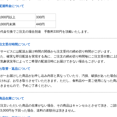
■配達料金について
3,000円以上
330円
3,000円未満
440円
※代金引換でご注文の場合別途 手数料330円を頂戴いたします。
■注文受付時間について
本サービスには配送お届け時間の関係から注文受付の締め切り時間がございます。
また、確実な即日配送を実現する為に、ご注文の締め切り時間毎にご注文受付数に上
※気象状況等によってご希望の配達日時にお届けできない場合もございます。
■お取替・返品について
万が一お届けした商品がお申し込み内容と異なっていたり、汚損、破損があった場合
だければ、お引き取りさせていただきます。ただし、食料品や一度ご使用になった商
できませんので、予めご了承ください。
■商品在庫について
ご注文いただいた商品の在庫がない場合、その商品はキャンセルとさせて頂き、ご請
3,000円を下回った場合、送料の差額分は頂きません。