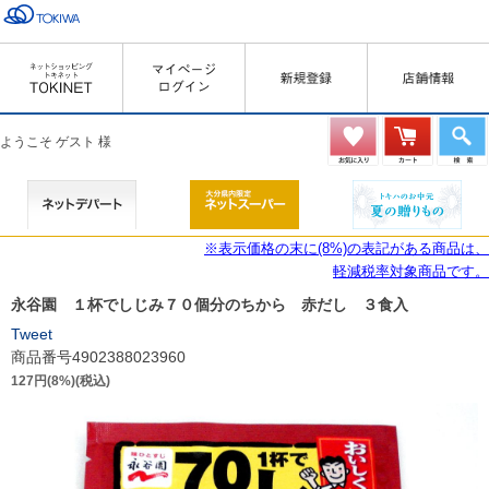
ようこそ ゲスト 様
※表示価格の末に(8%)の表記がある商品は、
軽減税率対象商品です。
永谷園 １杯でしじみ７０個分のちから 赤だし ３食入
Tweet
商品番号4902388023960
127円(8%)(税込)