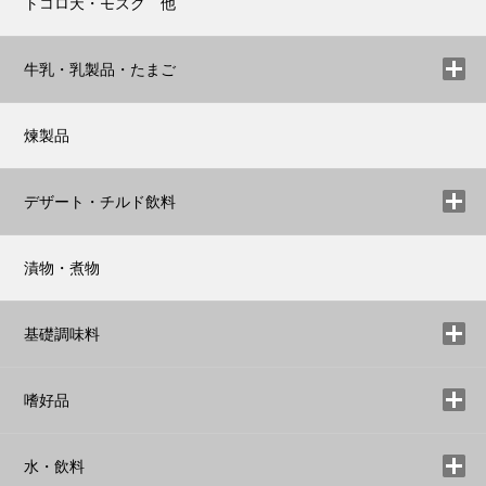
トコロ天・モズク 他
牛乳・乳製品・たまご
煉製品
デザート・チルド飲料
漬物・煮物
基礎調味料
嗜好品
水・飲料