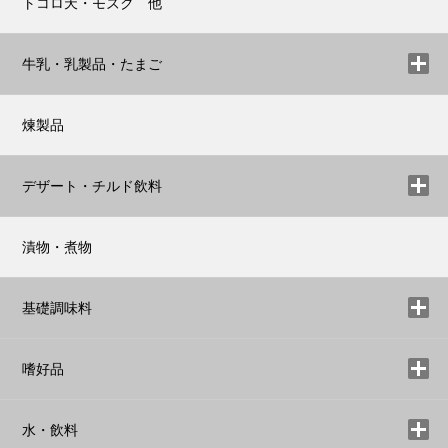
トコロ天・モズク 他
牛乳・乳製品・たまご
煉製品
デザート・チルド飲料
漬物・煮物
基礎調味料
嗜好品
水・飲料