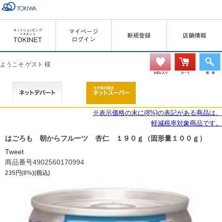
ようこそ ゲスト 様
※表示価格の末に(8%)の表記がある商品は、
軽減税率対象商品です。
はごろも 朝からフルーツ 杏仁 １９０ｇ（固形量１００ｇ）
Tweet
商品番号4902560170994
235円(8%)(税込)