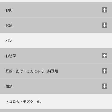
お肉
お魚
パン
お惣菜
豆腐・あげ・こんにゃく・納豆類
麺類
トコロ天・モズク 他