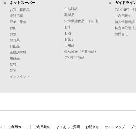
ネットスーパー
ガイドライ
缶詰瓶詰
お買い得商品
TOKINET
乳製品
家計応援
ご利用規約
栄養機能食品・その他
野菜・果物
個人情報保護
お米
お肉
特定商取引法
お酒
お魚
お問合せ
お菓子
お惣菜
日用品
日配品
生活良好（ＰＢ商品）
基礎調味料
デパ地下商品
嗜好品
飲料
乾物
インスタント
ジ
ご利用ガイド
ご利用規約
よくあるご質問
お問合せ
サイトマップ
プ