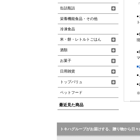
缶詰瓶詰
栄養機能食品・その他
ト
冷凍食品
●
米・餅・レトルトごはん
現
酒類
お菓子
■
日用雑貨
トップバリュ
●
ペットフード
※
最近見た商品
トキハグループがお届けする、贈り物から日々