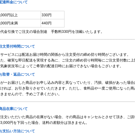
■配達料金について
3,000円以上
330円
3,000円未満
440円
※代金引換でご注文の場合別途 手数料330円を頂戴いたします。
■注文受付時間について
本サービスには配送お届け時間の関係から注文受付の締め切り時間がございます。
また、確実な即日配送を実現する為に、ご注文の締め切り時間毎にご注文受付数に上
※気象状況等によってご希望の配達日時にお届けできない場合もございます。
■お取替・返品について
万が一お届けした商品がお申し込み内容と異なっていたり、汚損、破損があった場合
だければ、お引き取りさせていただきます。ただし、食料品や一度ご使用になった商
できませんので、予めご了承ください。
■商品在庫について
ご注文いただいた商品の在庫がない場合、その商品はキャンセルとさせて頂き、ご請
3,000円を下回った場合、送料の差額分は頂きません。
■お支払い方法について