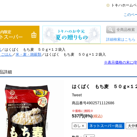
トキハホームペ
このペ
詳細検索はこちら
戦
／はくばく もち麦 ５０ｇ×１２袋入
トごはん
／
米・麦・雑穀類
／はくばく もち麦 ５０ｇ×１２袋入
※表示価格の末に(
品詳細
はくばく もち麦 ５０ｇ×１
Tweet
商品番号4902571112686
※価格に挑戦※
537円(8%)
(税込)