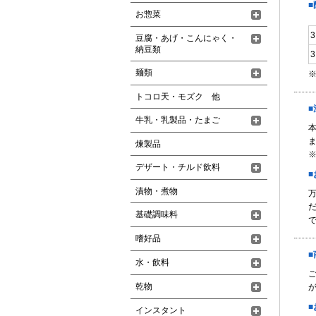
お惣菜
豆腐・あげ・こんにゃく・
納豆類
麺類
トコロ天・モズク 他
牛乳・乳製品・たまご
煉製品
デザート・チルド飲料
漬物・煮物
基礎調味料
嗜好品
水・飲料
乾物
が
インスタント