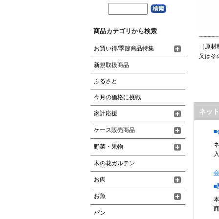
商品カテゴリから検索
（原材
お買い得/季節商品特集
又はそ
新規取扱商品
ふるさと
今月の価格に挑戦
ネッ
家計応援
ケース販売商品
野菜・果物
木の花ガルテン
お肉
お魚
パン