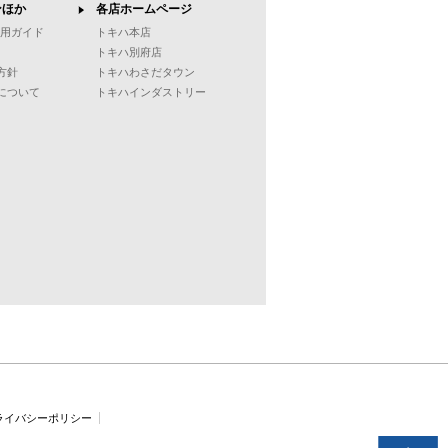
ンほか
各店ホームページ
ご利用ガイド
トキハ本店
トキハ別府店
方針
トキハわさだタウン
について
トキハインダストリー
ライバシーポリシー