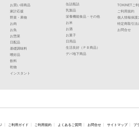
缶詰瓶詰
お買い得商品
TOKINET
乳製品
家計応援
ご利用規約
栄養機能食品・その他
野菜・果物
個人情報保護
お米
お肉
特定商取引法
お酒
お魚
お問合せ
お菓子
お惣菜
日用品
日配品
生活良好（ＰＢ商品）
基礎調味料
デパ地下商品
嗜好品
飲料
乾物
インスタント
ジ
ご利用ガイド
ご利用規約
よくあるご質問
お問合せ
サイトマップ
プ