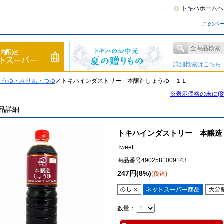
トキハホームペ
このペ
詳細検索はこちら
ょうゆ・みりん・つゆ
／トキハインダストリー 本醸造しょうゆ １Ｌ
※表示価格の末に(
品詳細
トキハインダストリー 本醸造
Tweet
商品番号4902581009143
247円(8%)
(税込)
数量：