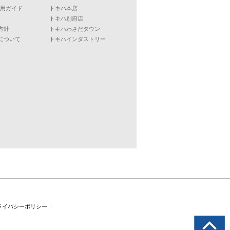
ご利用ガイド
トキハ本店
トキハ別府店
方針
トキハわさだタウン
について
トキハインダストリー
ライバシーポリシー