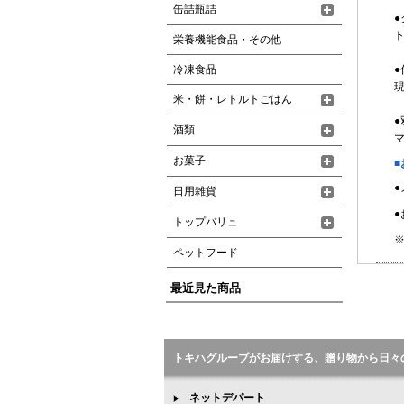
缶詰瓶詰
ト
栄養機能食品・その他
冷凍食品
●
現
米・餅・レトルトごはん
酒類
お菓子
■
日用雑貨
●
トップバリュ
※
ペットフード
最近見た商品
トキハグループがお届けする、贈り物から日々
ネットデパート