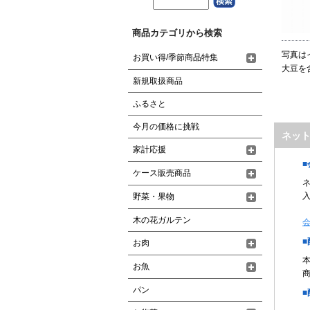
商品カテゴリから検索
写真は
お買い得/季節商品特集
大豆を
新規取扱商品
ふるさと
今月の価格に挑戦
ネッ
家計応援
ケース販売商品
野菜・果物
木の花ガルテン
お肉
お魚
パン