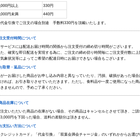
3,000円以上
330円
3,000円未満
440円
※代金引換でご注文の場合別途 手数料330円を頂戴いたします。
■注文受付時間について
本サービスには配送お届け時間の関係から注文受付の締め切り時間がございます。
また、確実な即日配送を実現する為に、ご注文の締め切り時間毎にご注文受付数に上
※気象状況等によってご希望の配達日時にお届けできない場合もございます。
■お取替・返品について
万が一お届けした商品がお申し込み内容と異なっていたり、汚損、破損があった場合
だければ、お引き取りさせていただきます。ただし、食料品や一度ご使用になった商
できませんので、予めご了承ください。
■商品在庫について
ご注文いただいた商品の在庫がない場合、その商品はキャンセルとさせて頂き、ご請
3,000円を下回った場合、送料の差額分は頂きません。
■お支払い方法について
「クレジットカード」「代金引換」「双葉会満会チャージ金」のいずれかからお選び