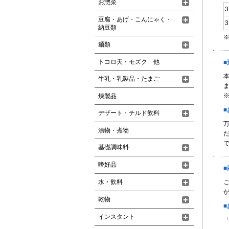
お惣菜
豆腐・あげ・こんにゃく・
納豆類
麺類
トコロ天・モズク 他
牛乳・乳製品・たまご
煉製品
デザート・チルド飲料
漬物・煮物
基礎調味料
嗜好品
水・飲料
が
乾物
インスタント