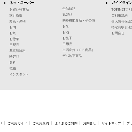
ネットスーパー
ガイドライ
缶詰瓶詰
お買い得商品
TOKINET
乳製品
家計応援
ご利用規約
栄養機能食品・その他
野菜・果物
個人情報保護
お米
お肉
特定商取引法
お酒
お魚
お問合せ
お菓子
お惣菜
日用品
日配品
生活良好（ＰＢ商品）
基礎調味料
デパ地下商品
嗜好品
飲料
乾物
インスタント
ジ
ご利用ガイド
ご利用規約
よくあるご質問
お問合せ
サイトマップ
プ