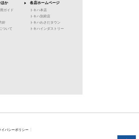
ンほか
各店ホームページ
ご利用ガイド
トキハ本店
トキハ別府店
方針
トキハわさだタウン
について
トキハインダストリー
ライバシーポリシー