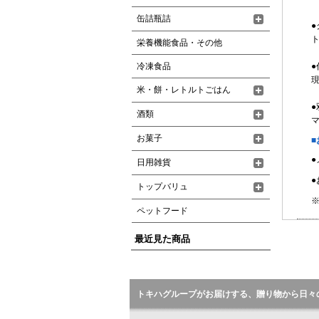
缶詰瓶詰
ト
栄養機能食品・その他
冷凍食品
●
現
米・餅・レトルトごはん
酒類
お菓子
■
日用雑貨
●
トップバリュ
※
ペットフード
最近見た商品
トキハグループがお届けする、贈り物から日々