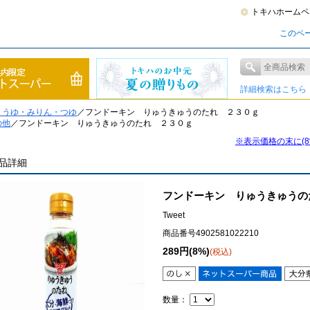
トキハホームペ
このペ
詳細検索はこちら
ょうゆ・みりん・つゆ
／フンドーキン りゅうきゅうのたれ ２３０ｇ
の他
／フンドーキン りゅうきゅうのたれ ２３０ｇ
※表示価格の末に(
品詳細
フンドーキン りゅうきゅうの
Tweet
商品番号4902581022210
289円(8%)
(税込)
数量：