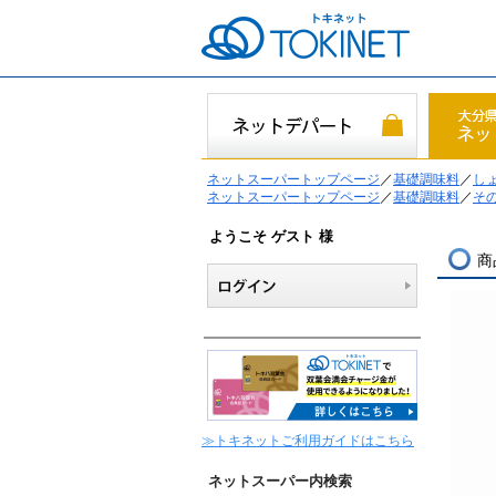
ネットスーパートップページ
／
基礎調味料
／
し
ネットスーパートップページ
／
基礎調味料
／
そ
ようこそ ゲスト 様
商
≫トキネットご利用ガイドはこちら
ネットスーパー内検索