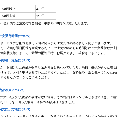
3,000円以上
330円
3,000円未満
440円
※代金引換でご注文の場合別途 手数料330円を頂戴いたします。
■注文受付時間について
本サービスには配送お届け時間の関係から注文受付の締め切り時間がございます。
また、確実な即日配送を実現する為に、ご注文の締め切り時間毎にご注文受付数に上
※気象状況等によってご希望の配達日時にお届けできない場合もございます。
■お取替・返品について
万が一お届けした商品がお申し込み内容と異なっていたり、汚損、破損があった場合
だければ、お引き取りさせていただきます。ただし、食料品や一度ご使用になった商
できませんので、予めご了承ください。
■商品在庫について
ご注文いただいた商品の在庫がない場合、その商品はキャンセルとさせて頂き、ご請
3,000円を下回った場合、送料の差額分は頂きません。
■お支払い方法について
「クレジットカード」「代金引換」「双葉会満会チャージ金」のいずれかからお選び