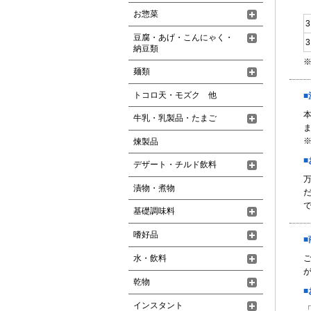
お惣菜
豆腐・あげ・こんにゃく・
納豆類
麺類
トコロ天・モズク 他
牛乳・乳製品・たまご
煉製品
デザート・チルド飲料
漬物・煮物
基礎調味料
嗜好品
水・飲料
が
乾物
インスタント