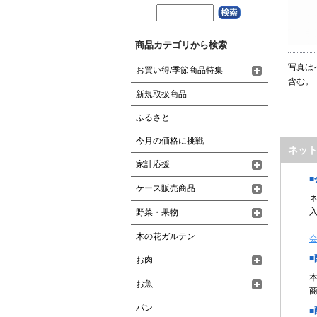
商品カテゴリから検索
写真は
お買い得/季節商品特集
含む。
新規取扱商品
ふるさと
今月の価格に挑戦
ネッ
家計応援
ケース販売商品
野菜・果物
木の花ガルテン
お肉
お魚
パン