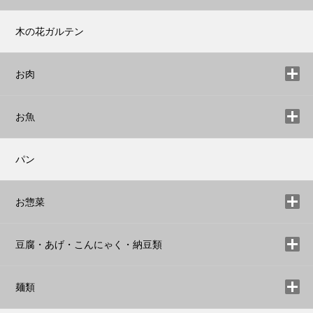
木の花ガルテン
お肉
お魚
パン
お惣菜
豆腐・あげ・こんにゃく・納豆類
麺類