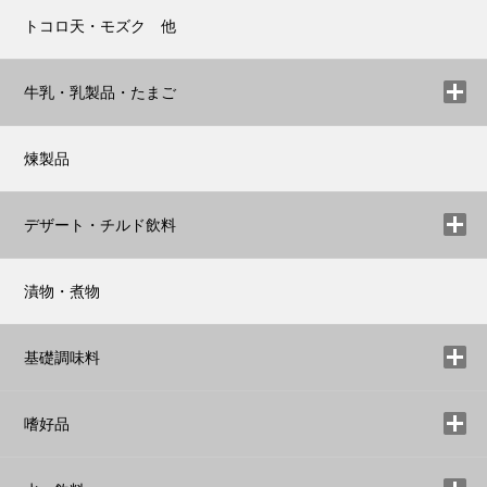
トコロ天・モズク 他
牛乳・乳製品・たまご
煉製品
デザート・チルド飲料
漬物・煮物
基礎調味料
嗜好品