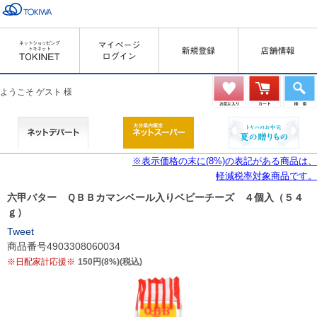
ようこそ ゲスト 様
※表示価格の末に(8%)の表記がある商品は、
軽減税率対象商品です。
六甲バター ＱＢＢカマンベール入りベビーチーズ ４個入（５４
ｇ）
Tweet
商品番号4903308060034
※日配家計応援※
150円(8%)(税込)