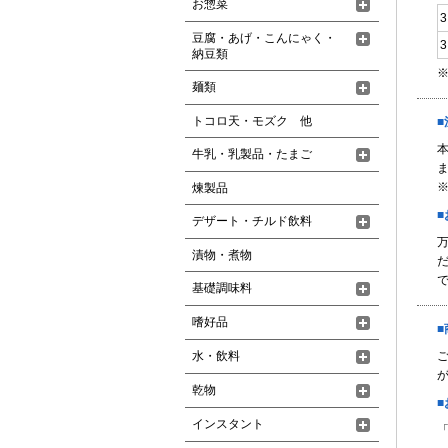
お惣菜
豆腐・あげ・こんにゃく・
納豆類
麺類
トコロ天・モズク 他
牛乳・乳製品・たまご
煉製品
デザート・チルド飲料
漬物・煮物
基礎調味料
嗜好品
水・飲料
が
乾物
インスタント