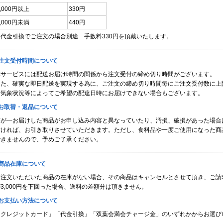
3,000円以上
330円
3,000円未満
440円
※代金引換でご注文の場合別途 手数料330円を頂戴いたします。
■注文受付時間について
本サービスには配送お届け時間の関係から注文受付の締め切り時間がございます。
また、確実な即日配送を実現する為に、ご注文の締め切り時間毎にご注文受付数に上
※気象状況等によってご希望の配達日時にお届けできない場合もございます。
■お取替・返品について
万が一お届けした商品がお申し込み内容と異なっていたり、汚損、破損があった場合
だければ、お引き取りさせていただきます。ただし、食料品や一度ご使用になった商
できませんので、予めご了承ください。
■商品在庫について
ご注文いただいた商品の在庫がない場合、その商品はキャンセルとさせて頂き、ご請
3,000円を下回った場合、送料の差額分は頂きません。
■お支払い方法について
「クレジットカード」「代金引換」「双葉会満会チャージ金」のいずれかからお選び