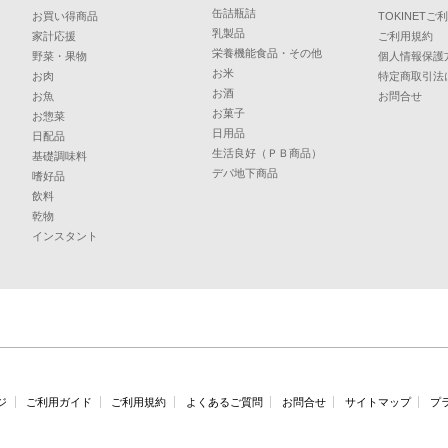
缶詰瓶詰
お買い得商品
TOKINET
乳製品
家計応援
ご利用規約
栄養機能食品・その他
野菜・果物
個人情報保護
お米
お肉
特定商取引法
お酒
お魚
お問合せ
お菓子
お惣菜
日用品
日配品
生活良好（ＰＢ商品）
基礎調味料
デパ地下商品
嗜好品
飲料
乾物
インスタント
ジ
ご利用ガイド
ご利用規約
よくあるご質問
お問合せ
サイトマップ
プ