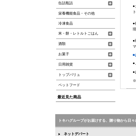
缶詰瓶詰
ト
栄養機能食品・その他
冷凍食品
●
現
米・餅・レトルトごはん
酒類
お菓子
■
日用雑貨
●
トップバリュ
※
ペットフード
最近見た商品
トキハグループがお届けする、贈り物から日々
ネットデパート