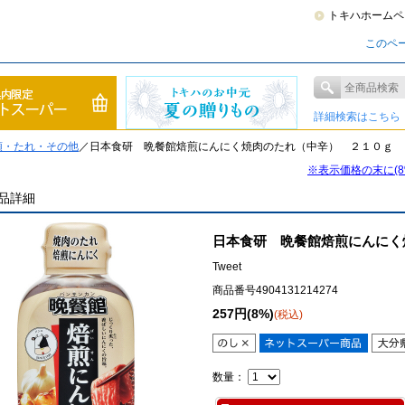
トキハホームペ
このペ
詳細検索はこちら
類・たれ・その他
／日本食研 晩餐館焙煎にんにく焼肉のたれ（中辛） ２１０ｇ
※表示価格の末に(
品詳細
日本食研 晩餐館焙煎にんにく
Tweet
商品番号4904131214274
257円(8%)
(税込)
数量：