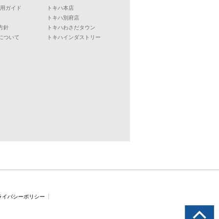
ご利用ガイド
トキハ本店
トキハ別府店
方針
トキハわさだタウン
について
トキハインダストリー
ライバシーポリシー