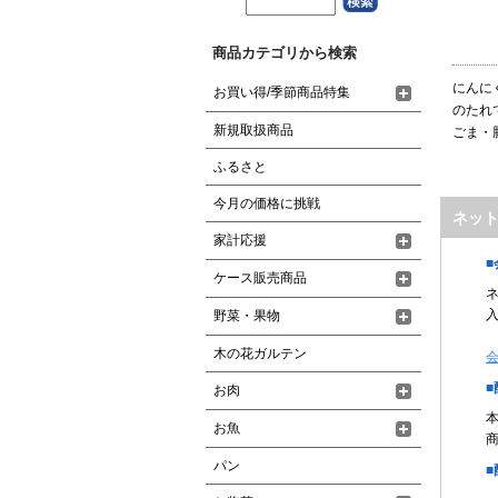
商品カテゴリから検索
にんに
お買い得/季節商品特集
のたれ
新規取扱商品
ごま・
ふるさと
今月の価格に挑戦
ネッ
家計応援
ケース販売商品
野菜・果物
木の花ガルテン
お肉
お魚
パン