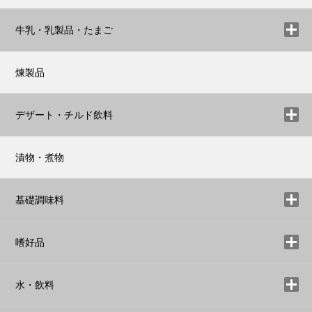
牛乳・乳製品・たまご
煉製品
デザート・チルド飲料
漬物・煮物
基礎調味料
嗜好品
水・飲料