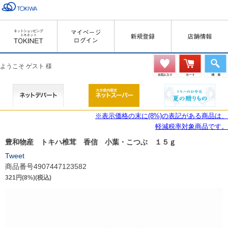
ようこそ ゲスト 様
※表示価格の末に(8%)の表記がある商品は、
軽減税率対象商品です。
豊和物産 トキハ椎茸 香信 小葉・こつぶ １５ｇ
Tweet
商品番号4907447123582
321円(8%)(税込)