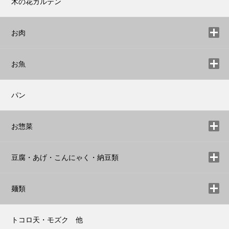
木の花ガルテン
お肉
お魚
パン
お惣菜
豆腐・あげ・こんにゃく・納豆類
麺類
トコロ天・モズク 他