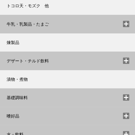
トコロ天・モズク 他
牛乳・乳製品・たまご
煉製品
デザート・チルド飲料
漬物・煮物
基礎調味料
嗜好品
水・飲料