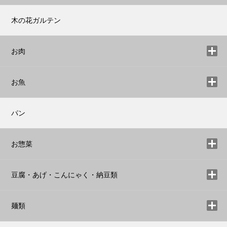
木の花ガルテン
お肉
お魚
パン
お惣菜
豆腐・あげ・こんにゃく・納豆類
麺類