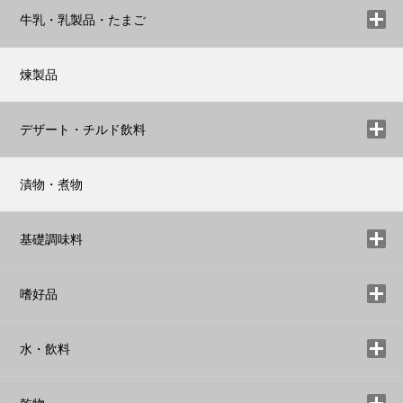
牛乳・乳製品・たまご
煉製品
デザート・チルド飲料
漬物・煮物
基礎調味料
嗜好品
水・飲料