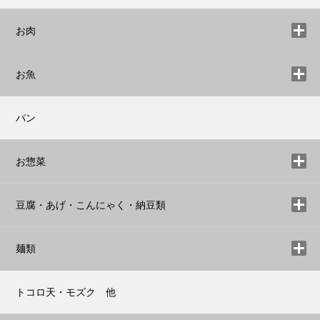
お肉
お魚
パン
お惣菜
豆腐・あげ・こんにゃく・納豆類
麺類
トコロ天・モズク 他